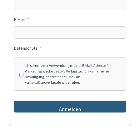
E-Mail
*
Datenschutz
*
Ich stimme der Verwendung meiner E-Mail-Adresse für
Marketingzwecke des SPc Verlags zu. Ich kann meine
Einwilligung jederzeit per E-Mail an
kontakt@spcverlag.de
widerrufen.